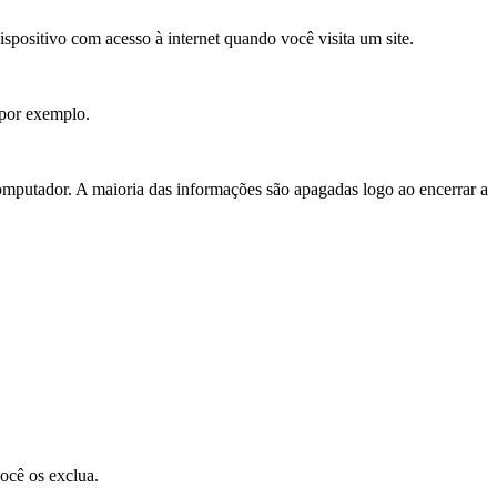
positivo com acesso à internet quando você visita um site.
, por exemplo.
putador. A maioria das informações são apagadas logo ao encerrar a
ocê os exclua.