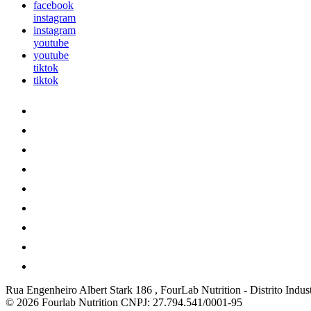
facebook
instagram
instagram
youtube
youtube
tiktok
tiktok
Rua Engenheiro Albert Stark 186 , FourLab Nutrition
-
Distrito Indust
© 2026 Fourlab Nutrition
CNPJ: 27.794.541/0001-95