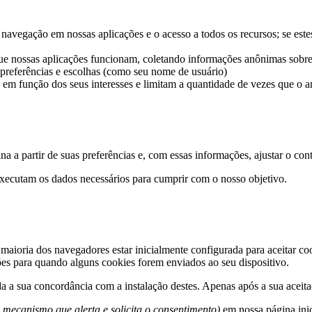
a navegação em nossas aplicações e o acesso a todos os recursos; se e
ue nossas aplicações funcionam, coletando informações anônimas sobre
referências e escolhas (como seu nome de usuário)
em função dos seus interesses e limitam a quantidade de vezes que o a
 a partir de suas preferências e, com essas informações, ajustar o cont
xecutam os dados necessários para cumprir com o nosso objetivo.
 maioria dos navegadores estar inicialmente configurada para aceitar c
ções para quando alguns cookies forem enviados ao seu dispositivo.
da a sua concordância com a instalação destes. Apenas após a sua aceita
 mecanismo que alerta e solicita o consentimento)
em nossa página inic