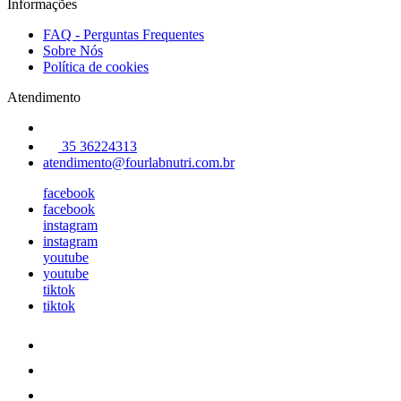
Informações
FAQ - Perguntas Frequentes
Sobre Nós
Política de cookies
Atendimento
35 36224313
atendimento@fourlabnutri.com.br
facebook
facebook
instagram
instagram
youtube
youtube
tiktok
tiktok